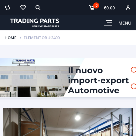
0
€0.00
MENU
HOME
ELEMENTOR #2400
Il nuovo
import-export
Automotive